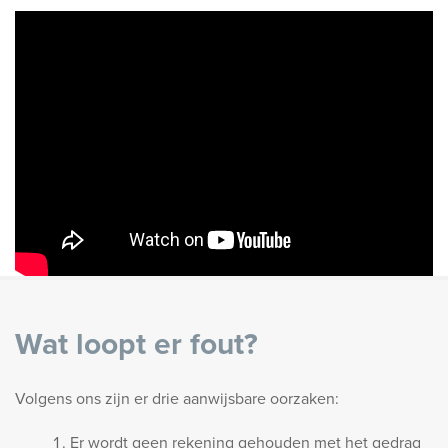
Wat loopt er fout?
Volgens ons zijn er drie aanwijsbare oorzaken:
Er wordt
geen rekening
gehouden met het
gedrag